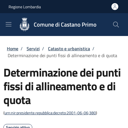
Salta al contenuto principale
Skip to footer content
Regione Lombardia
Comune di Castano Primo
Briciole di pane
Home
/
Servizi
/
Catasto e urbanistica
/
Determinazione dei punti fissi di allineamento e di quota
Determinazione dei punti
fissi di allineamento e di
quota
(
urn:nir:presidente.repubblica:decreto:2001-06-06;380
)
Servizio attivo