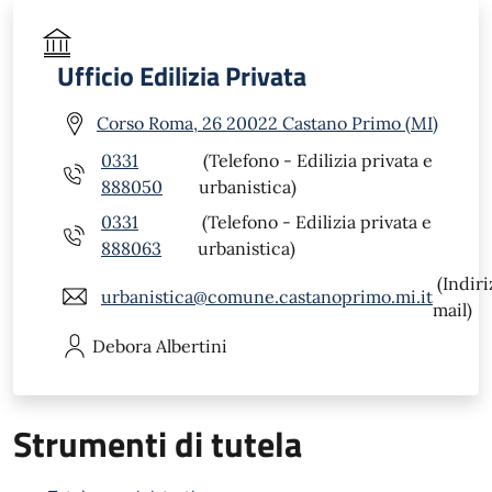
Ufficio Edilizia Privata
Corso Roma, 26 20022 Castano Primo (MI)
0331
(Telefono - Edilizia privata e
888050
urbanistica)
0331
(Telefono - Edilizia privata e
888063
urbanistica)
(Indiri
urbanistica@comune.castanoprimo.mi.it
mail)
Debora
Albertini
Strumenti di tutela