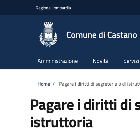
Salta al contenuto principale
Skip to footer content
Regione Lombardia
Comune di Castano
Amministrazione
Novità
Servizi
Briciole di pane
Home
/
Pagare i diritti di segreteria o di istrut
Pagare i diritti di 
istruttoria