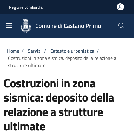
Salta al contenuto principale
Skip to footer content
Regione Lombardia
Comune di Castano Primo
Briciole di pane
Home
/
Servizi
/
Catasto e urbanistica
/
Costruzioni in zona sismica: deposito della relazione a
strutture ultimate
Costruzioni in zona
sismica: deposito della
relazione a strutture
ultimate