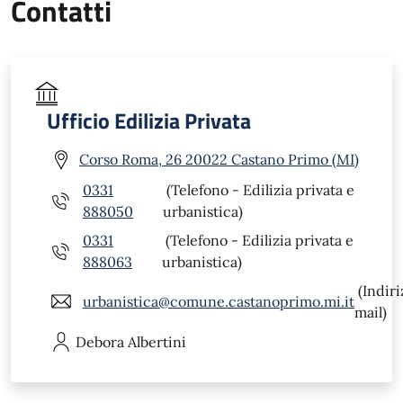
Contatti
Ufficio Edilizia Privata
Corso Roma, 26 20022 Castano Primo (MI)
0331
(Telefono - Edilizia privata e
888050
urbanistica)
0331
(Telefono - Edilizia privata e
888063
urbanistica)
(Indiri
urbanistica@comune.castanoprimo.mi.it
mail)
Debora
Albertini