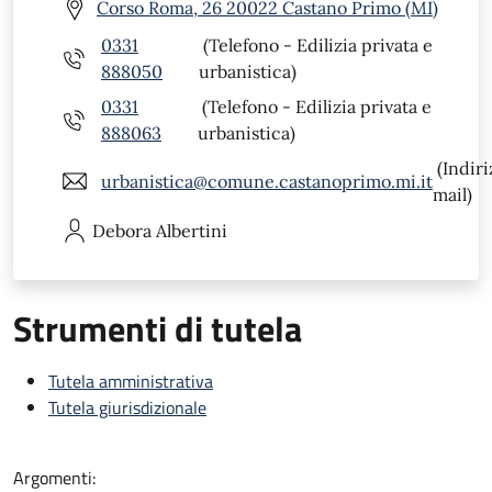
Corso Roma, 26 20022 Castano Primo (MI)
0331
(Telefono - Edilizia privata e
888050
urbanistica)
0331
(Telefono - Edilizia privata e
888063
urbanistica)
(Indiri
urbanistica@comune.castanoprimo.mi.it
mail)
Debora
Albertini
Strumenti di tutela
Tutela amministrativa
Tutela giurisdizionale
Argomenti: