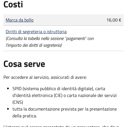
Costi
Tipo di pagamento
Importo
Marca da bollo
16,00 €
Diritti di segreteria o istruttoria
(Consulta la tabella nella sezione "pagamenti" con
l'importo dei diritti di segreteria)
Cosa serve
Per accedere al servizio, assicurati di avere:
SPID (sistema pubblico di identità digitale), carta
d’identità elettronica (CIE) o carta nazionale dei servizi
(CNS)
tutta la documentazione prevista per la presentazione
della pratica.
L'istanza può essere presentata da un procuratore, che deve