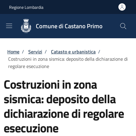
Salta al contenuto principale
Skip to footer content
Regione Lombardia
Comune di Castano Primo
Briciole di pane
Home
/
Servizi
/
Catasto e urbanistica
/
Costruzioni in zona sismica: deposito della dichiarazione di
regolare esecuzione
Costruzioni in zona
sismica: deposito della
dichiarazione di regolare
esecuzione