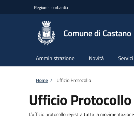
Salta al contenuto principale
Skip to footer content
Regione Lombardia
Comune di Castano
Amministrazione
Novità
Servizi
Briciole di pane
Home
/
Ufficio Protocollo
Ufficio Protocollo
L’ufficio protocollo registra tutta la movimentazion