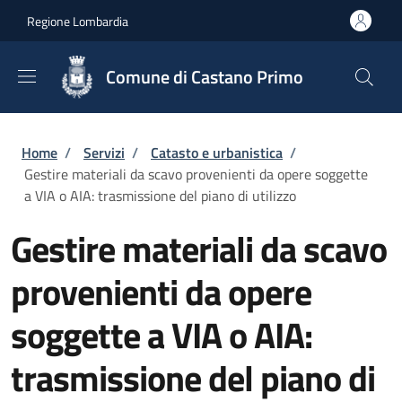
Salta al contenuto principale
Skip to footer content
Regione Lombardia
Comune di Castano Primo
Briciole di pane
Home
/
Servizi
/
Catasto e urbanistica
/
Gestire materiali da scavo provenienti da opere soggette
a VIA o AIA: trasmissione del piano di utilizzo
Gestire materiali da scavo
provenienti da opere
soggette a VIA o AIA:
trasmissione del piano di