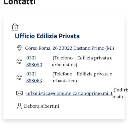
Contatti
Ufficio Edilizia Privata
Corso Roma, 26 20022 Castano Primo (MI)
0331
(Telefono - Edilizia privata e
888050
urbanistica)
0331
(Telefono - Edilizia privata e
888063
urbanistica)
(Indiri
urbanistica@comune.castanoprimo.mi.it
mail)
Debora
Albertini