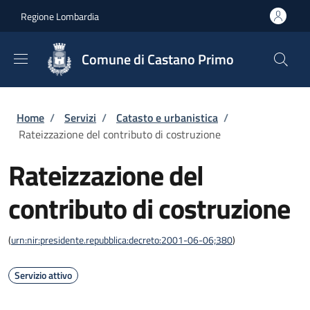
Salta al contenuto principale
Skip to footer content
Regione Lombardia
Comune di Castano Primo
Briciole di pane
Home
/
Servizi
/
Catasto e urbanistica
/
Rateizzazione del contributo di costruzione
Rateizzazione del
contributo di costruzione
(
urn:nir:presidente.repubblica:decreto:2001-06-06;380
)
Servizio attivo