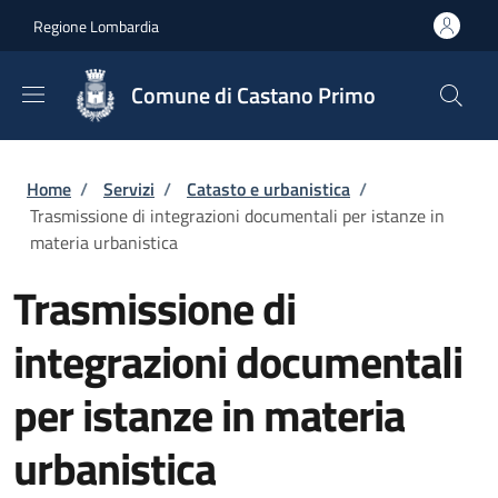
Salta al contenuto principale
Skip to footer content
Regione Lombardia
Comune di Castano Primo
Briciole di pane
Home
/
Servizi
/
Catasto e urbanistica
/
Trasmissione di integrazioni documentali per istanze in
materia urbanistica
Trasmissione di
integrazioni documentali
per istanze in materia
urbanistica