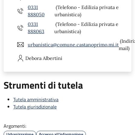
0331
(Telefono - Edilizia privata e
888050
urbanistica)
0331
(Telefono - Edilizia privata e
888063
urbanistica)
(Indiri
urbanistica@comune.castanoprimo.mi.it
mail)
Debora
Albertini
Strumenti di tutela
Tutela amministrativa
Tutela giurisdizionale
Argomenti:
Urbanizzazione
Accesso all'informazione