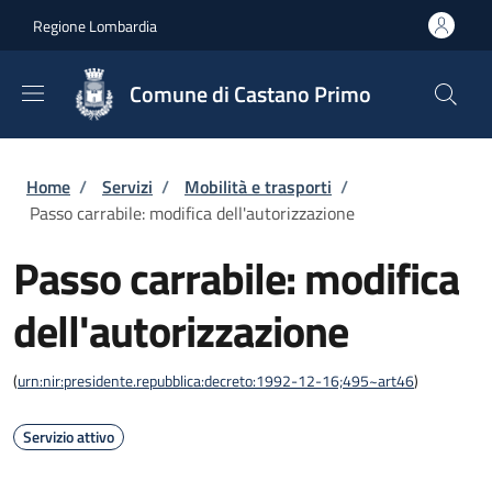
Salta al contenuto principale
Skip to footer content
Regione Lombardia
Comune di Castano Primo
Briciole di pane
Home
/
Servizi
/
Mobilità e trasporti
/
Passo carrabile: modifica dell'autorizzazione
Passo carrabile: modifica
dell'autorizzazione
(
urn:nir:presidente.repubblica:decreto:1992-12-16;495~art46
)
Servizio attivo