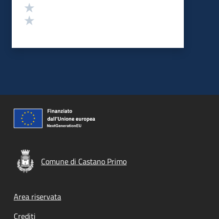
Valuta 2 stelle su 5
Valuta 1 stelle su 5
Comune di Castano Primo
Footer menu
Area riservata
Crediti