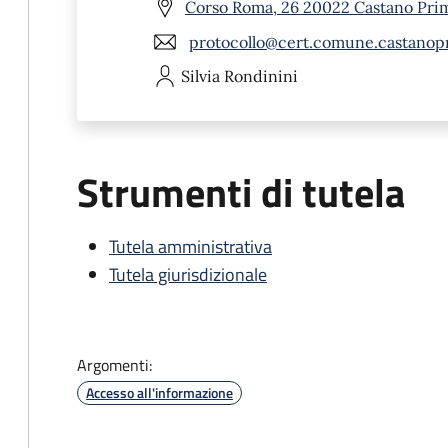
Corso Roma, 26 20022 Castano Pri
protocollo@cert.comune.castanopr
Silvia
Rondinini
Strumenti di tutela
Tutela amministrativa
Tutela giurisdizionale
Argomenti:
Accesso all'informazione