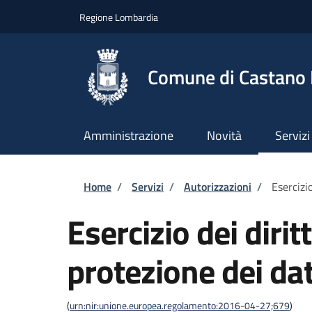
Salta al contenuto principale
Skip to footer content
Regione Lombardia
Comune di Castano
Amministrazione
Novità
Servizi
Briciole di pane
Home
/
Servizi
/
Autorizzazioni
/
Esercizio
Esercizio dei dirit
protezione dei dat
(
urn:nir:unione.europea.regolamento:2016-04-27;679
)