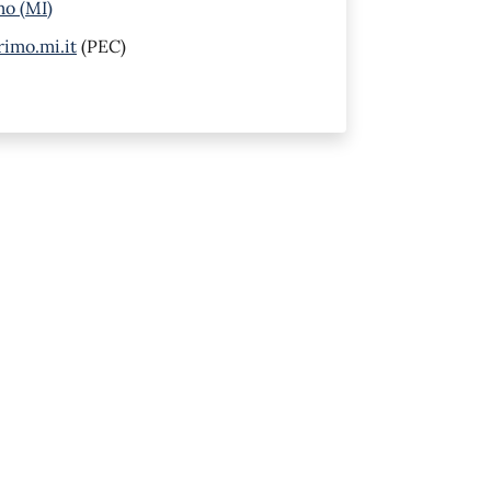
mo (MI)
imo.mi.it
(PEC)