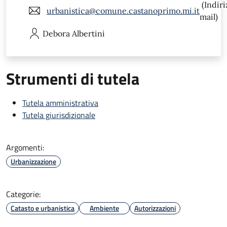
(Indiri
urbanistica@comune.castanoprimo.mi.it
mail)
Debora
Albertini
Strumenti di tutela
Tutela amministrativa
Tutela giurisdizionale
Argomenti:
Urbanizzazione
Categorie:
Catasto e urbanistica
Ambiente
Autorizzazioni