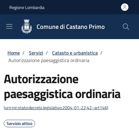
Salta al contenuto principale
Skip to footer content
Regione Lombardia
Comune di Castano Primo
Briciole di pane
Home
/
Servizi
/
Catasto e urbanistica
/
Autorizzazione paesaggistica ordinaria
Autorizzazione
paesaggistica ordinaria
(
urn:nir:stato:decreto.legislativo:2004-01-22;42~art146
)
Servizio attivo