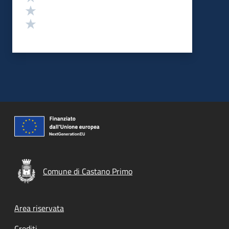
Valuta 2 stelle su 5
Valuta 1 stelle su 5
Comune di Castano Primo
Footer menu
Area riservata
Crediti