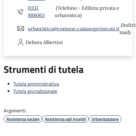
0331
(Telefono - Edilizia privata e
888063
urbanistica)
(Indiri
urbanistica@comune.castanoprimo.mi.it
mail)
Debora
Albertini
Strumenti di tutela
Tutela amministrativa
Tutela giurisdizionale
Argomenti:
Assistenza sociale
Assistenza agli invalidi
Urbanizzazione