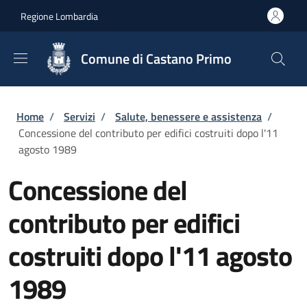
Salta al contenuto principale
Skip to footer content
Regione Lombardia
Comune di Castano Primo
Briciole di pane
Home
/
Servizi
/
Salute, benessere e assistenza
/
Concessione del contributo per edifici costruiti dopo l'11
agosto 1989
Concessione del
contributo per edifici
costruiti dopo l'11 agosto
1989