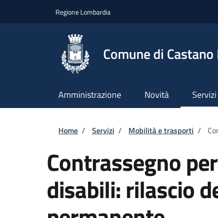
Salta al contenuto principale
Skip to footer content
Regione Lombardia
Comune di Castano
Amministrazione
Novità
Servizi
Briciole di pane
Home
/
Servizi
/
Mobilità e trasporti
/
Con
Contrassegno per v
disabili: rilascio
permanente