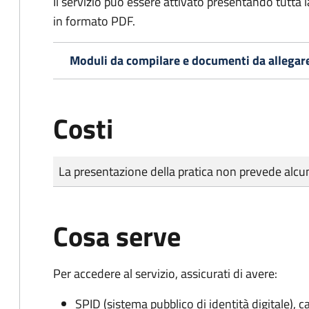
Il servizio può essere attivato presentando tutta
in formato PDF.
Moduli da compilare e documenti da allegar
Costi
Tipo di pagamento
Importo
La presentazione della pratica non prevede al
Cosa serve
Per accedere al servizio, assicurati di avere:
SPID (sistema pubblico di identità digitale), ca