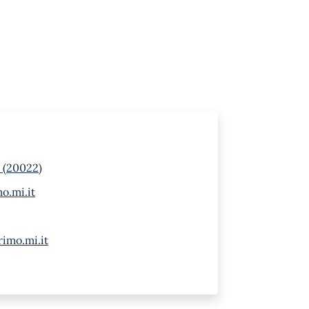
 (20022)
o.mi.it
imo.mi.it