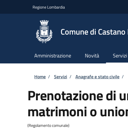
Salta al contenuto principale
Skip to footer content
Regione Lombardia
Comune di Castano
Amministrazione
Novità
Servizi
Briciole di pane
Home
/
Servizi
/
Anagrafe e stato civile
/
Prenotazione di u
matrimoni o unioni
(Regolamento comunale)