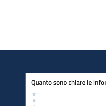
Quanto sono chiare le info
Valutazione
Valuta 5 stelle su 5
Valuta 4 stelle su 5
Valuta 3 stelle su 5