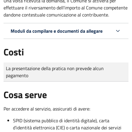
Una volta ricevuta la domanda, il Comune si attiverà per
effettuare il riversamento dell'importo al Comune competente
dandone contestuale comunicazione al contribuente.
Moduli da compilare e documenti da allegare
Costi
Tipo di pagamento
Importo
La presentazione della pratica non prevede alcun
pagamento
Cosa serve
Per accedere al servizio, assicurati di avere:
SPID (sistema pubblico di identità digitale), carta
d’identità elettronica (CIE) o carta nazionale dei servizi