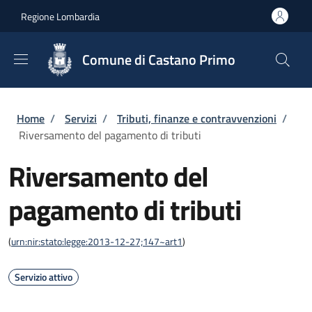
Salta al contenuto principale
Skip to footer content
Regione Lombardia
Comune di Castano Primo
Briciole di pane
Home
/
Servizi
/
Tributi, finanze e contravvenzioni
/
Riversamento del pagamento di tributi
Riversamento del
pagamento di tributi
(
urn:nir:stato:legge:2013-12-27;147~art1
)
Servizio attivo