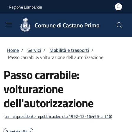
Salta al contenuto principale
Skip to footer content
Regione Lombardia
Comune di Castano Primo
Briciole di pane
Home
/
Servizi
/
Mobilità e trasporti
/
Passo carrabile: volturazione dell'autorizzazione
Passo carrabile:
volturazione
dell'autorizzazione
(
urn:nir:presidente.repubblica:decreto:1992-12-16;495~art46
)
Servizio attivo