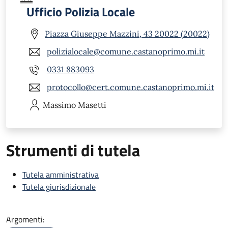
Ufficio Polizia Locale
Piazza Giuseppe Mazzini, 43 20022 (20022)
polizialocale@comune.castanoprimo.mi.it
0331 883093
protocollo@cert.comune.castanoprimo.mi.it
Massimo
Masetti
Strumenti di tutela
Tutela amministrativa
Tutela giurisdizionale
Argomenti: