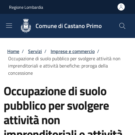
Salta al contenuto principale
Skip to footer content
Regione Lombardia
Comune di Castano Primo
Briciole di pane
Home
/
Servizi
/
Imprese e commercio
/
Occupazione di suolo pubblico per svolgere attività non
imprenditoriali e attività benefiche: proroga della
concessione
Occupazione di suolo
pubblico per svolgere
attività non
imprenditoriali e attività