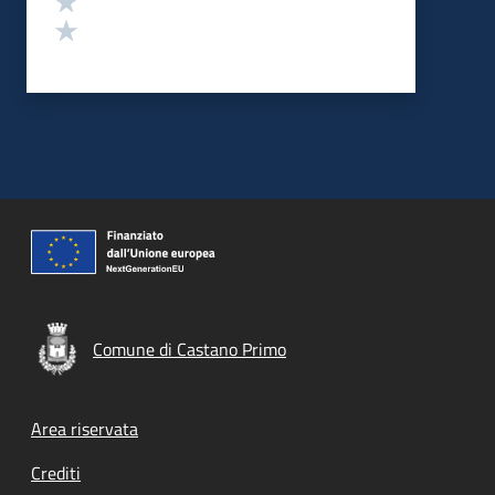
Valuta 1 stelle su 5
Comune di Castano Primo
Footer menu
Area riservata
Crediti