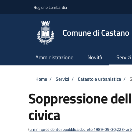
Salta al contenuto principale
Skip to footer content
Regione Lombardia
Comune di Castano
Amministrazione
Novità
Servizi
Briciole di pane
Home
/
Servizi
/
Catasto e urbanistica
/
S
Soppressione del
civica
(
urn:nir:presidente.repubblica:decreto:1989-05-30;223~ar