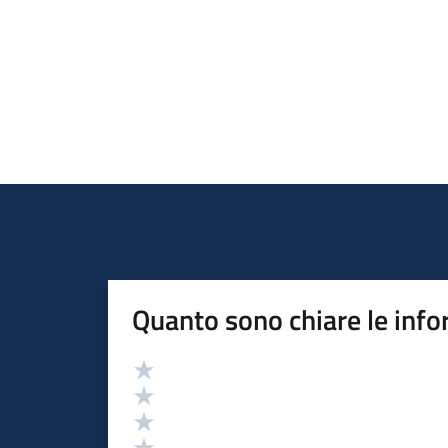
Quanto sono chiare le info
Valutazione
Valuta 5 stelle su 5
Valuta 4 stelle su 5
Valuta 3 stelle su 5
Valuta 2 stelle su 5