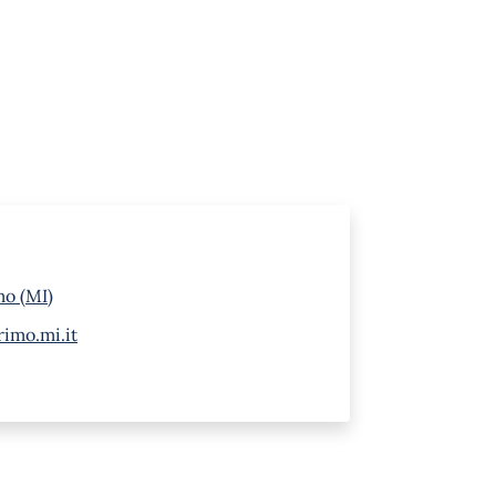
mo (MI)
imo.mi.it