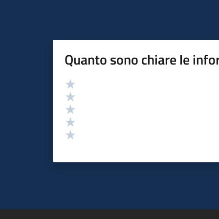
Quanto sono chiare le info
Valutazione
Valuta 5 stelle su 5
Valuta 4 stelle su 5
Valuta 3 stelle su 5
Valuta 2 stelle su 5
Valuta 1 stelle su 5