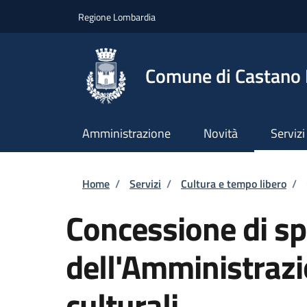
Salta al contenuto principale
Skip to footer content
Regione Lombardia
Comune di Castano
Amministrazione
Novità
Servizi
Briciole di pane
Home
/
Servizi
/
Cultura e tempo libero
/
Concessione di sp
dell'Amministrazi
culturali