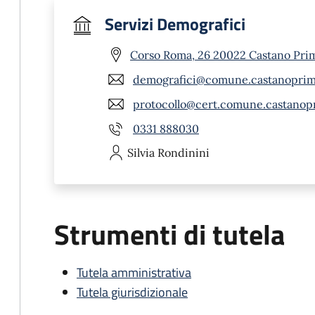
Servizi Demografici
Corso Roma, 26 20022 Castano Pri
demografici@comune.castanoprimo
protocollo@cert.comune.castanopr
0331 888030
Silvia
Rondinini
Strumenti di tutela
Tutela amministrativa
Tutela giurisdizionale