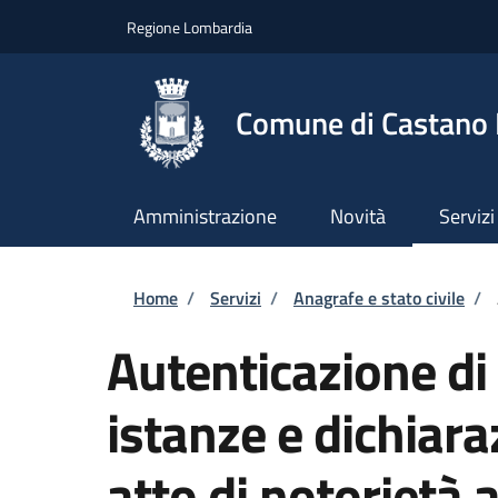
Salta al contenuto principale
Skip to footer content
Regione Lombardia
Comune di Castano
Amministrazione
Novità
Servizi
Briciole di pane
Home
/
Servizi
/
Anagrafe e stato civile
/
Autenticazione di 
istanze e dichiara
atto di notorietà 