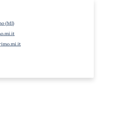
mo (MI)
.mi.it
imo.mi.it