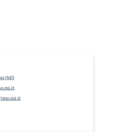
mo (MI)
.mi.it
imo.mi.it