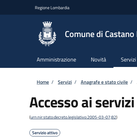
Salta al contenuto principale
Skip to footer content
Regione Lombardia
Comune di Castano
Amministrazione
Novità
Servizi
Briciole di pane
Home
/
Servizi
/
Anagrafe e stato civile
/
Accesso ai serviz
(
urn:nir:stato:decreto.legislativo:2005-03-07;82
)
Servizio attivo