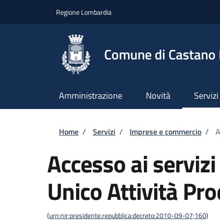
Salta al contenuto principale
Skip to footer content
Regione Lombardia
Comune di Castano
Amministrazione
Novità
Servizi
Briciole di pane
Home
/
Servizi
/
Imprese e commercio
/
A
Accesso ai servizi
Unico Attività Pro
(
urn:nir:presidente.repubblica:decreto:2010-09-07;160
)