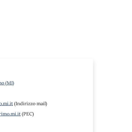
mo (MI)
.mi.it
(Indirizzo mail)
imo.mi.it
(PEC)