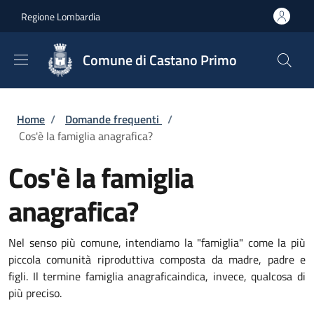
Salta al contenuto principale
Skip to footer content
Regione Lombardia
Comune di Castano Primo
Briciole di pane
Home
/
Domande frequenti
/
Cos'è la famiglia anagrafica?
Cos'è la famiglia
anagrafica?
Nel senso più comune, intendiamo la "famiglia" come la più
piccola comunità riproduttiva composta da madre, padre e
figli. Il termine famiglia anagrafica
indica, invece, qualcosa di
più preciso.