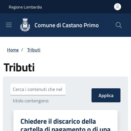
Salta al contenuto principale
Skip to footer content
Regione Lombardia
Comune di Castano Primo
Briciole di pane
Home
/
Tributi
Tributi
Cerca i contenuti che nel
titolo contengono:
Chiedere il discarico della
cartella di pagamento o di una