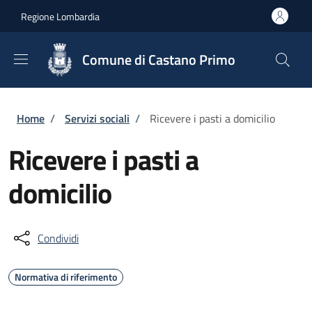
Salta al contenuto principale
Skip to footer content
Regione Lombardia
Comune di Castano Primo
Briciole di pane
Home
/
Servizi sociali
/
Ricevere i pasti a domicilio
Ricevere i pasti a
domicilio
Condividi
Normativa di riferimento