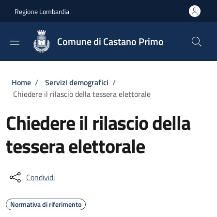
Salta al contenuto principale
Skip to footer content
Regione Lombardia
Comune di Castano Primo
Briciole di pane
Home
/
Servizi demografici
/
Chiedere il rilascio della tessera elettorale
Chiedere il rilascio della
tessera elettorale
Condividi
Normativa di riferimento